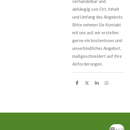
verhandelbar und
abhängig von Ort, Inhalt
und Umfang des Angebots.
Bitte nehmen Sie Kontakt
mit uns auf, wir erstellen
gerne ein kostenloses und
unverbindliches Angebot,
maßgeschneidert auf Ihre
Anforderungen.
T
T
T
T
e
e
e
e
i
i
i
i
l
l
l
l
e
e
e
e
n
n
n
n
AGB